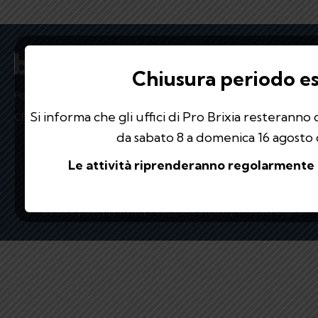
Chiusura periodo es
Polo Espositivo – Via Caprera 5 25125 Brescia
Si informa che gli uffici di Pro Brixia resteranno 
CF e Partita IVA: 02714450984
da sabato 8 a domenica 16 agosto 
Le attività riprenderanno regolarmente 
© 2024 Pro Brixia
Cookie policy
|
Privacy Policy
Created by
TMedia Digital