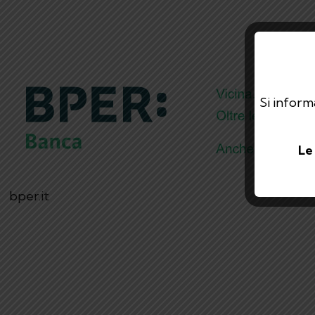
Si informa
Le
bper.it