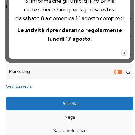
Si informa che gli uffici di Pro Brixia
consenso può influire negativamente su alcune caratteristiche e
funzioni.
resteranno chiusi per la pausa estiva
Polo Espositivo – Via Caprera 5 25125 Brescia
da sabato 8 a domenica 16 agosto compresi.
Funzionale
Sempre attivo
CF e Partita IVA: 02714450984
Le attività riprenderanno regolarmente
Preferenze
lunedì 17 agosto.
Statistiche
© 2024 Pro Brixia
Cookie policy
|
Privacy Policy
Created by
TMedia Digital
Marketing
Gestisci servizi
Accetta
Nega
Salva preferenze